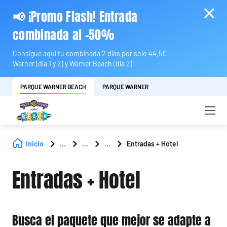
📢 ¡Promo Flash! Entrada
combinada al -50%
Consigue
aquí
tu combinada 2 días por solo 44,5€ -
Warner (día 1 y 2) y Warner Beach (día 2)
PARQUE WARNER BEACH
PARQUE WARNER
Inicio
...
...
...
Entradas + Hotel
Entradas + Hotel
Busca el paquete que mejor se adapte a