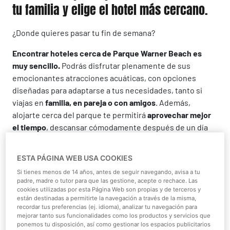
tu familia y elige el hotel más cercano.
¿Donde quieres pasar tu fin de semana?
Encontrar hoteles cerca de Parque Warner Beach es
muy sencillo.
Podrás disfrutar plenamente de sus
emocionantes atracciones acuáticas, con opciones
diseñadas para adaptarse a tus necesidades, tanto si
viajas en
familia, en pareja o con amigos
. Además,
alojarte cerca del parque te permitirá
aprovechar mejor
el tiempo
, descansar cómodamente después de un día
lleno de diversión y vivir una experiencia más completa y
relajada.
ESTA PÁGINA WEB USA COOKIES
Si tienes menos de 14 años, antes de seguir navegando, avisa a tu
¡Reservar ya!
padre, madre o tutor para que las gestione, acepte o rechace. Las
cookies utilizadas por esta Página Web son propias y de terceros y
están destinadas a permitirte la navegación a través de la misma,
recordar tus preferencias (ej. idioma), analizar tu navegación para
mejorar tanto sus funcionalidades como los productos y servicios que
ponemos tu disposición, así como gestionar los espacios publicitarios