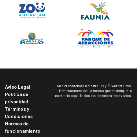
Todo el contenido del sitio TM y © Warner Bros.
Aviso Legal
Entertainment Inc.,
a menos que se indique lo
Política de
contrario aquí
. Todos los derechos reservados.
privacidad
Términos y
Condiciones
Normas de
funcionamiento