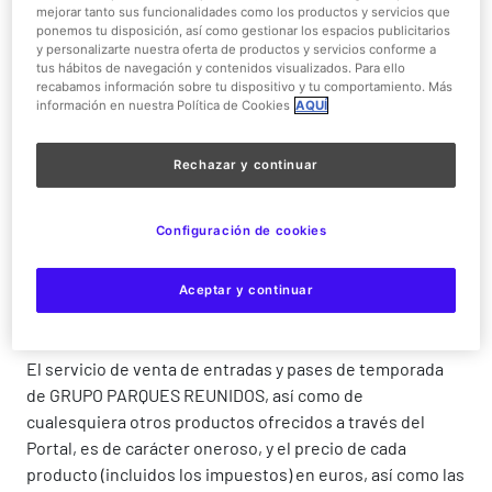
CONTRATACIÓN
mejorar tanto sus funcionalidades como los productos y servicios que
ponemos tu disposición, así como gestionar los espacios publicitarios
y personalizarte nuestra oferta de productos y servicios conforme a
Estas Condiciones Generales de Contratación tienen por
tus hábitos de navegación y contenidos visualizados. Para ello
objeto regular las condiciones generales de prestación
recabamos información sobre tu dispositivo y tu comportamiento. Más
información en nuestra Política de Cookies
AQUÍ
de los servicios ofrecidos por GRUPO PARQUES
REUNIDOS a través del Portal y, en particular, de los
servicios que GRUPO PARQUES REUNIDOS presta
Rechazar y continuar
actualmente y que son objeto de contratación con los
Usuarios, el servicio de venta de cierta tipología de
Configuración de cookies
entradas y pases de temporada de los parques de ocio
gestionados por GRUPO PARQUES REUNIDOS así como,
Aceptar y continuar
en su caso, de otros productos ofrecidos a través del
Portal.
El servicio de venta de entradas y pases de temporada
de GRUPO PARQUES REUNIDOS, así como de
cualesquiera otros productos ofrecidos a través del
Portal, es de carácter oneroso, y el precio de cada
producto (incluidos los impuestos) en euros, así como las