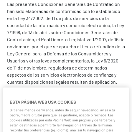
Las presentes Condiciones Generales de Contratación
han sido elaboradas de conformidad con lo establecido
en la Ley 34/2002, de 11 de julio, de servicios de la
sociedad de la información y comercio electrónico, la Ley
7/1998, de 13 de abril, sobre Condiciones Generales de
Contratación, el Real Decreto Legislativo 1/2007, de 16 de
noviembre, por el que se aprueba el texto refundido de la
Ley General para la Defensa de los Consumidores y
Usuarios y otras leyes complementarias, la Ley 6/2020,
de 11 de noviembre, reguladora de determinados
aspectos de los servicios electrónicos de confianza y
cuantas disposiciones legales resulten de aplicación.
Las presentes Condiciones Generales de
Contratación son accesibles en todo momento en la
ESTA PÁGINA WEB USA COOKIES
sección de compra on-line del Portal y pueden ser
Si tienes menos de 14 años, antes de seguir navegando, avisa a tu
impresas y/o almacenadas por el Usuario.
padre, madre o tutor para que las gestione, acepte o rechace. Las
cookies utilizadas por esta Página Web son propias y de terceros y
1. INFORMACIÓN PREVIA A LA
están destinadas a permitirte la navegación a través de la misma,
recordar tus preferencias (ej. idioma), analizar tu navegación para