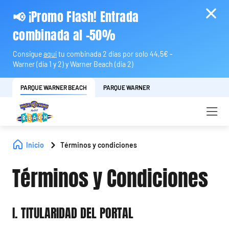
📢 ¡Promo Flash! Entrada
combinada al -50%
Consigue
aquí
tu combinada 2 días por solo 44,5€ -
Warner (día 1 y 2) y Warner Beach (día 2)
PARQUE WARNER BEACH
PARQUE WARNER
Inicio
Términos y condiciones
Términos y Condiciones
I. TITULARIDAD DEL PORTAL