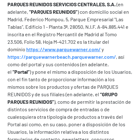
PARQUES REUNIDOS SERVICIOS CENTRALES, S.A.
(en
adelante,
“PARQUES REUNIDOS”
) con domicilio social en
Madrid, Federico Mompou, 5, Parque Empresarial "Las
Tablas", Edificio 1 - Planta 3ª, 28050, N.I.F. A-84.885.441 e
inscrita en el Registro Mercantil de Madrid al Tomo
23.506, Folio 58, Hoja M–421.702 es la titular del
dominio
https://www.parquewarner.com/
y
https://parquewarnerbeach.parquewarner.com/
, así
como del portal y sus contenidos (en adelante,
el
“Portal”
) y pone el mismo a disposición de los Usuarios,
con el fin tanto de proporcionar información a los
mismos sobre los productos y ofertas de PARQUES
REUNIDOS y de sus filiales (en adelante, el
“GRUPO
PARQUES REUNIDOS”
), como de permitir la prestación de
distintos servicios de compra de entradas o de
cualesquiera otra tipología de productos a través del
Portal así como, en su caso, poner a disposición de los
Usuarios, la información relativa a los distintos
formularios de contacto, newsletters, concursos,