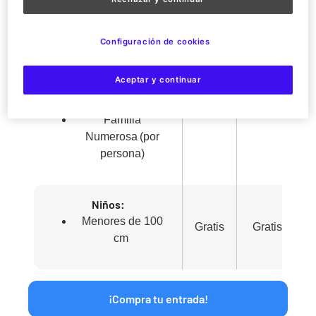
Senior (mayores de
65 años)
Persona con
Configuración de cookies
discapacidad (igual
19,90
o +33 %) +1
35,90 €
Aceptar y continuar
€
acompañante
gratis
Familia
Numerosa (por
persona)
Niños:
Menores de 100
Gratis
Gratis
cm
¡Compra tu entrada!