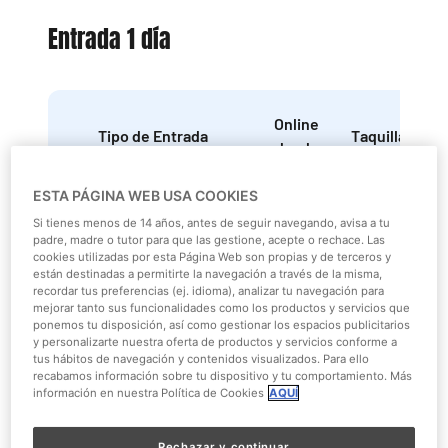
Entrada 1 día
Online
Tipo de Entrada
Taquilla
desde
ESTA PÁGINA WEB USA COOKIES
General:
19,90
Si tienes menos de 14 años, antes de seguir navegando, avisa a tu
41,90 €
Más de 140 cm
€
padre, madre o tutor para que las gestione, acepte o rechace. Las
cookies utilizadas por esta Página Web son propias y de terceros y
están destinadas a permitirte la navegación a través de la misma,
recordar tus preferencias (ej. idioma), analizar tu navegación para
Junior :
mejorar tanto sus funcionalidades como los productos y servicios que
19,90
ponemos tu disposición, así como gestionar los espacios publicitarios
Entre 100 cm - 140
35,90 €
y personalizarte nuestra oferta de productos y servicios conforme a
€
cm
tus hábitos de navegación y contenidos visualizados. Para ello
recabamos información sobre tu dispositivo y tu comportamiento. Más
información en nuestra Política de Cookies
AQUÍ
Reducida:
Rechazar y continuar