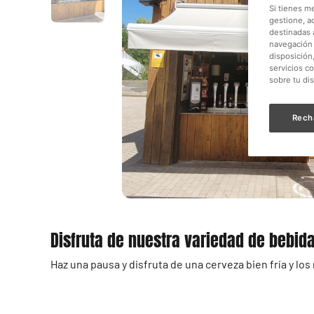
Si tienes m
gestione, a
destinadas a
navegación 
disposición
servicios c
sobre tu di
Rech
Disfruta de nuestra variedad de bebid
Haz una pausa y disfruta de una cerveza bien fría y l