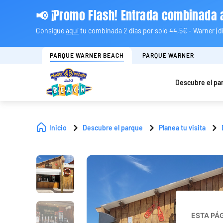
📢 ¡Promo Flash! Entrada combinada
Consigue
aquí
tu combinada 2 días por solo 44,5€ - Warner (día
PARQUE WARNER BEACH
PARQUE WARNER
Descubre el pa
Inicio
Descubre el parque
Planea tu visita
ESTA PÁ