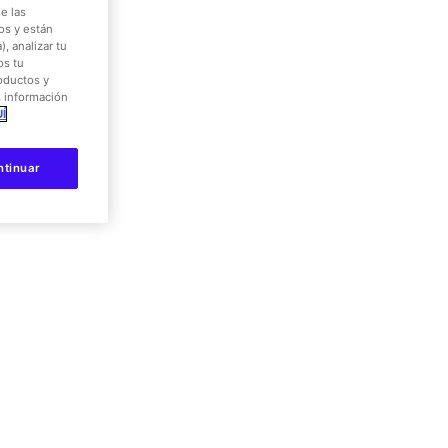
e las
os y están
, analizar tu
alles
os tu
roductos y
s información
Í
ntinuar