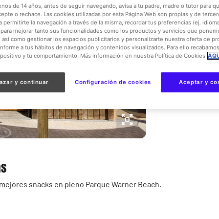
enos de 14 años, antes de seguir navegando, avisa a tu padre, madre o tutor para qu
cepte o rechace. Las cookies utilizadas por esta Página Web son propias y de tercer
 permitirte la navegación a través de la misma, recordar tus preferencias (ej. idioma)
Ver más det
para mejorar tanto sus funcionalidades como los productos y servicios que ponem
, así como gestionar los espacios publicitarios y personalizarte nuestra oferta de p
onforme a tus hábitos de navegación y contenidos visualizados. Para ello recabamo
spositivo y tu comportamiento. Más información en nuestra Política de Cookies
AQU
azar y continuar
Configuración de cookies
Aceptar y co
as
os mejores snacks en pleno Parque Warner Beach.