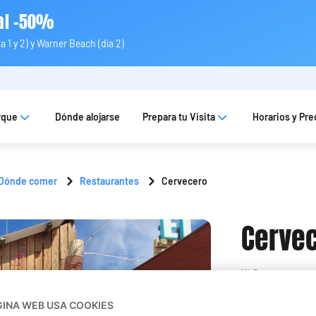
 al -50%
 1 y 2) y Warner Beach (día 2)
rque
Dónde alojarse
Prepara tu Visita
Horarios y Pre
Dónde comer
Restaurantes
Cervecero
Cerve
Express
GINA WEB USA COOKIES
€